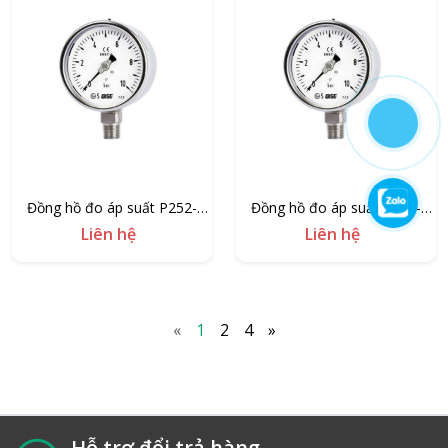
Đồng hồ đo áp suất P252-
Đồng hồ đo áp suất P252-
160/2000
160/700
Liên hệ
Liên hệ
«
1
2
4
»
Hỗ trợ đổi trả hàng