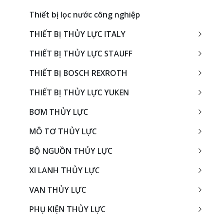
Thiết bị lọc nước công nghiệp
THIẾT BỊ THỦY LỰC ITALY
THIẾT BỊ THỦY LỰC STAUFF
THIẾT BỊ BOSCH REXROTH
THIẾT BỊ THỦY LỰC YUKEN
BƠM THỦY LỰC
MÔ TƠ THỦY LỰC
BỘ NGUỒN THỦY LỰC
XI LANH THỦY LỰC
VAN THỦY LỰC
PHỤ KIỆN THỦY LỰC