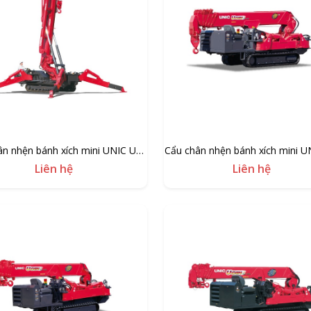
ân nhện bánh xích mini UNIC UR-
Cẩu chân nhện bánh xích mini U
W1006C
W706C
Liên hệ
Liên hệ