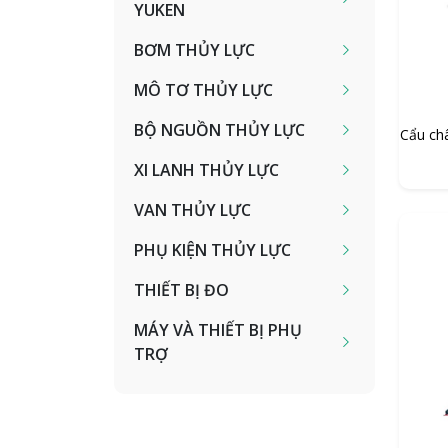
YUKEN
BƠM THỦY LỰC
MÔ TƠ THỦY LỰC
BỘ NGUỒN THỦY LỰC
Cẩu ch
XI LANH THỦY LỰC
VAN THỦY LỰC
PHỤ KIỆN THỦY LỰC
THIẾT BỊ ĐO
MÁY VÀ THIẾT BỊ PHỤ
TRỢ