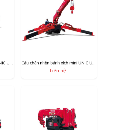
NIC UR-
Cẩu chân nhện bánh xích mini UNIC UR-
W547C
Liên hệ