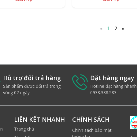
«
1
2
»
Hỗ trợ đổi trả hàng
Đặt hàng ngay
Sản phẩm được đổi trả trong
Hotline đặt hàng nhanh
vòng 07 ngày
0938.388.583
LIÊN KẾT NHANH
CHÍNH SÁCH
ản
Trang chủ
Chính sách bảo mật
thông tin