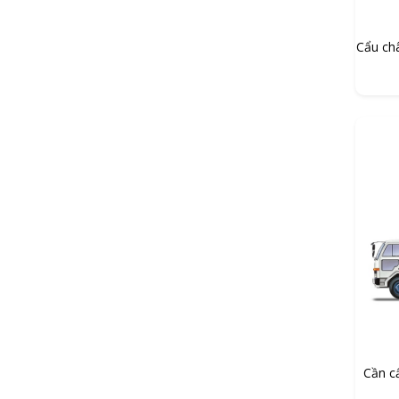
Cẩu ch
Cần c