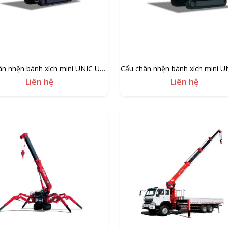
ân nhện bánh xích mini UNIC UR-
Cẩu chân nhện bánh xích mini U
W546C
W376C
Liên hệ
Liên hệ