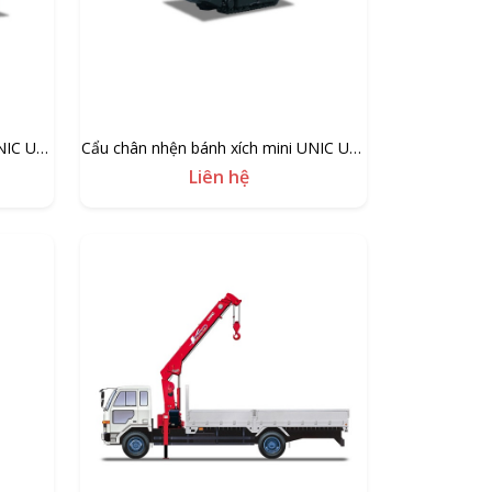
NIC UR-
Cẩu chân nhện bánh xích mini UNIC UR-
W295C
Liên hệ