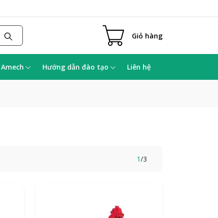
Giỏ hàng
a Amech
Hướng dẫn đào tạo
Liên hệ
1
/
3