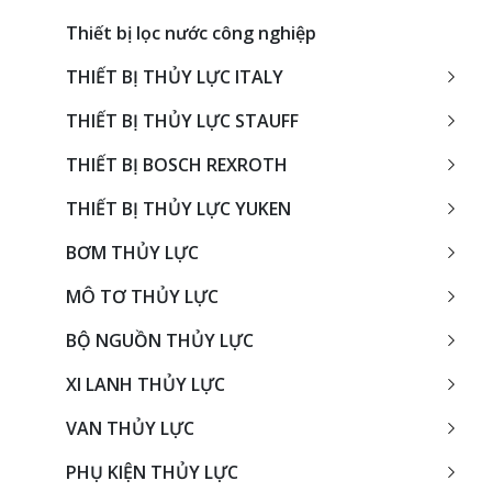
Thiết bị lọc nước công nghiệp
THIẾT BỊ THỦY LỰC ITALY
THIẾT BỊ THỦY LỰC STAUFF
THIẾT BỊ BOSCH REXROTH
THIẾT BỊ THỦY LỰC YUKEN
BƠM THỦY LỰC
MÔ TƠ THỦY LỰC
BỘ NGUỒN THỦY LỰC
XI LANH THỦY LỰC
VAN THỦY LỰC
PHỤ KIỆN THỦY LỰC