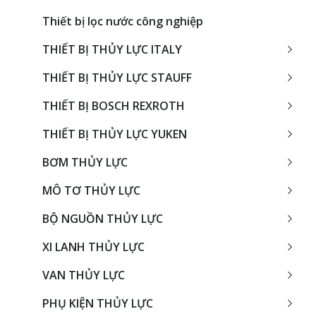
Thiết bị lọc nước công nghiệp
THIẾT BỊ THỦY LỰC ITALY
THIẾT BỊ THỦY LỰC STAUFF
THIẾT BỊ BOSCH REXROTH
THIẾT BỊ THỦY LỰC YUKEN
BƠM THỦY LỰC
MÔ TƠ THỦY LỰC
BỘ NGUỒN THỦY LỰC
XI LANH THỦY LỰC
VAN THỦY LỰC
PHỤ KIỆN THỦY LỰC