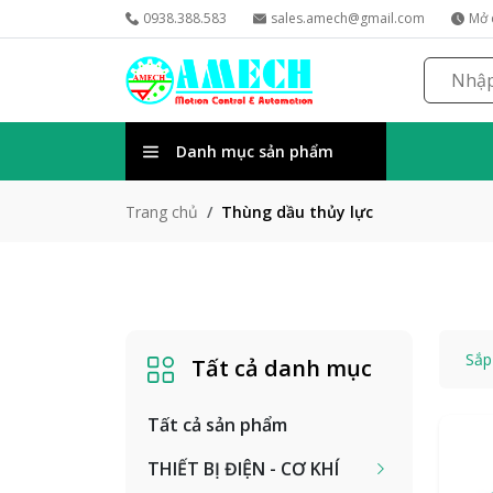
0938.388.583
sales.amech@gmail.com
Mở 
Danh mục sản phẩm
Thùng dầu thủy lực
Trang chủ
Sắp
Tất cả danh mục
Tất cả sản phẩm
THIẾT BỊ ĐIỆN - CƠ KHÍ