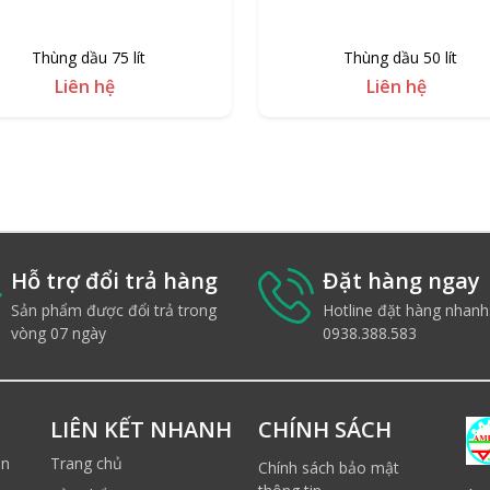
Thùng dầu 75 lít
Thùng dầu 50 lít
Liên hệ
Liên hệ
Hỗ trợ đổi trả hàng
Đặt hàng ngay
Sản phẩm được đổi trả trong
Hotline đặt hàng nhanh
vòng 07 ngày
0938.388.583
LIÊN KẾT NHANH
CHÍNH SÁCH
ản
Trang chủ
Chính sách bảo mật