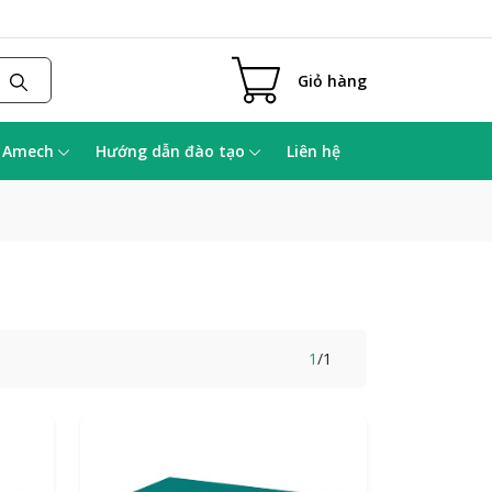
Giỏ hàng
a Amech
Hướng dẫn đào tạo
Liên hệ
1
/
1