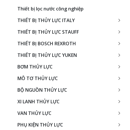
Thiết bị lọc nước công nghiệp
THIẾT BỊ THỦY LỰC ITALY
THIẾT BỊ THỦY LỰC STAUFF
THIẾT BỊ BOSCH REXROTH
THIẾT BỊ THỦY LỰC YUKEN
BƠM THỦY LỰC
MÔ TƠ THỦY LỰC
BỘ NGUỒN THỦY LỰC
XI LANH THỦY LỰC
VAN THỦY LỰC
PHỤ KIỆN THỦY LỰC