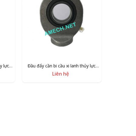
y lực
Đầu đẩy cần bi cầu xi lanh thủy lực
GK30
Liên hệ