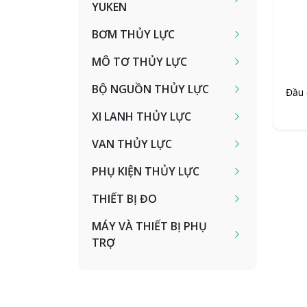
YUKEN
BƠM THỦY LỰC
MÔ TƠ THỦY LỰC
BỘ NGUỒN THỦY LỰC
Đầu 
XI LANH THỦY LỰC
VAN THỦY LỰC
PHỤ KIỆN THỦY LỰC
THIẾT BỊ ĐO
MÁY VÀ THIẾT BỊ PHỤ
TRỢ