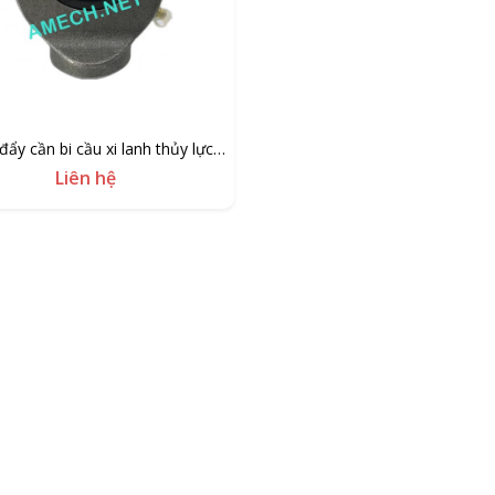
đẩy cần bi cầu xi lanh thủy lực
GK25
Liên hệ