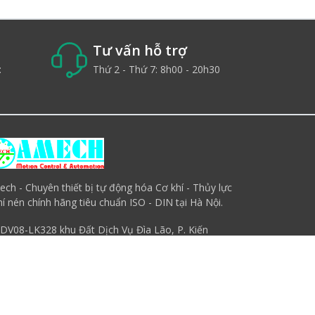
Tư vấn hỗ trợ
:
Thứ 2 - Thứ 7: 8h00 - 20h30
ch - Chuyên thiết bị tự động hóa Cơ khí - Thủy lực
hí nén chính hãng tiêu chuẩn ISO - DIN tại Hà Nội.
DV08-LK328 khu Đất Dịch Vụ Đìa Lão, P. Kiến
Hưng, Q. Hà Đông, Hà Nội
0938.388.583
sales.amech@gmail.com