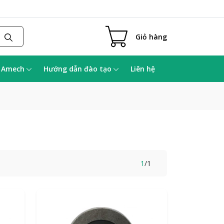
Giỏ hàng
a Amech
Hướng dẫn đào tạo
Liên hệ
1
/
1