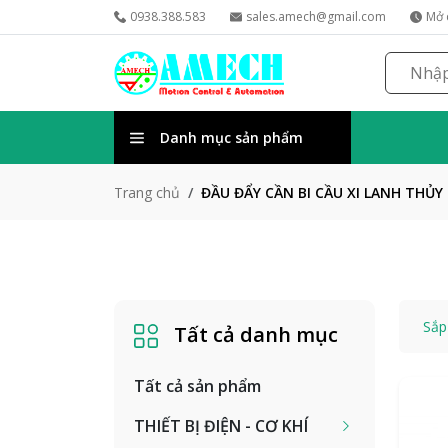
0938.388.583
sales.amech@gmail.com
Mở 
Danh mục sản phẩm
ĐẦU ĐẨY CẦN BI CẦU XI LANH THỦY
Trang chủ
Sắp
Tất cả danh mục
Tất cả sản phẩm
THIẾT BỊ ĐIỆN - CƠ KHÍ