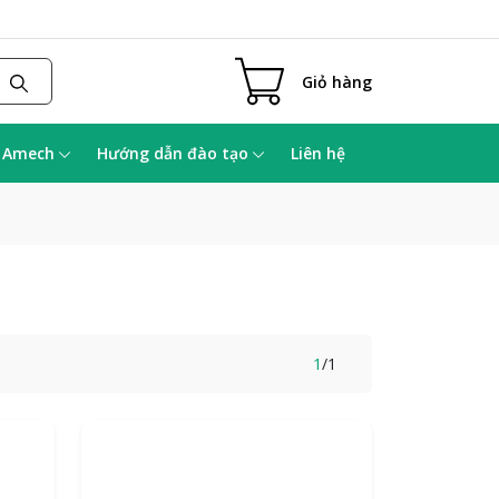
Giỏ hàng
a Amech
Hướng dẫn đào tạo
Liên hệ
1
/
1