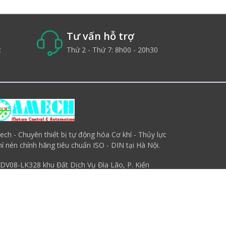
Tư vấn hỗ trợ
:
Thứ 2 - Thứ 7: 8h00 - 20h30
ch - Chuyên thiết bị tự động hóa Cơ khí - Thủy lực
hí nén chính hãng tiêu chuẩn ISO - DIN tại Hà Nội.
DV08-LK328 khu Đất Dịch Vụ Đìa Lão, P. Kiến
Hưng, Q. Hà Đông, Hà Nội
0938.388.583
sales.amech@gmail.com