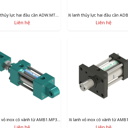
h thủy lực hai đầu cần ADW.MT4-
Xi lanh thủy lực hai đầu cần AD
RB
TS
Liên hệ
Liên hệ
h vỏ inox có vành từ AMB1.MP3-
Xi lanh vỏ inox có vành từ AMB
RC-I
Liên hệ
Liên hệ