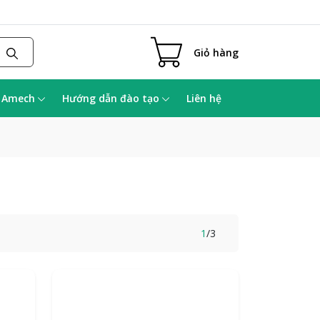
Giỏ hàng
a Amech
Hướng dẫn đào tạo
Liên hệ
1
/
3