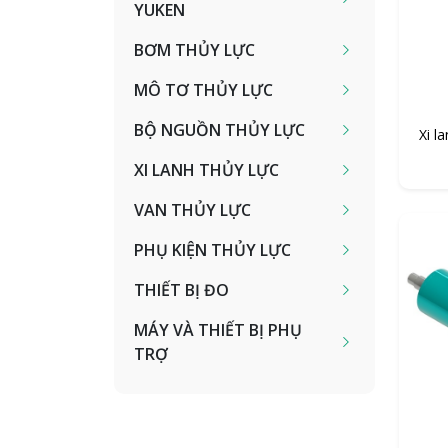
YUKEN
BƠM THỦY LỰC
MÔ TƠ THỦY LỰC
BỘ NGUỒN THỦY LỰC
Xi l
XI LANH THỦY LỰC
VAN THỦY LỰC
PHỤ KIỆN THỦY LỰC
THIẾT BỊ ĐO
MÁY VÀ THIẾT BỊ PHỤ
TRỢ