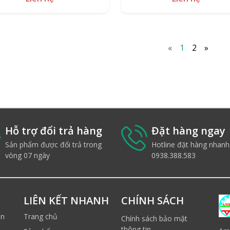
«
1
2
»
Hỗ trợ đổi trả hàng
Đặt hàng ngay
Sản phẩm được đổi trả trong
Hotline đặt hàng nhanh
vòng 07 ngày
0938.388.583
LIÊN KẾT NHANH
CHÍNH SÁCH
ản
Trang chủ
Chính sách bảo mật
thông tin