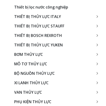
Thiết bị lọc nước công nghiệp
THIẾT BỊ THỦY LỰC ITALY
THIẾT BỊ THỦY LỰC STAUFF
THIẾT BỊ BOSCH REXROTH
THIẾT BỊ THỦY LỰC YUKEN
BƠM THỦY LỰC
MÔ TƠ THỦY LỰC
BỘ NGUỒN THỦY LỰC
XI LANH THỦY LỰC
VAN THỦY LỰC
PHỤ KIỆN THỦY LỰC