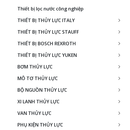
Thiết bị lọc nước công nghiệp
THIẾT BỊ THỦY LỰC ITALY
THIẾT BỊ THỦY LỰC STAUFF
THIẾT BỊ BOSCH REXROTH
THIẾT BỊ THỦY LỰC YUKEN
BƠM THỦY LỰC
MÔ TƠ THỦY LỰC
BỘ NGUỒN THỦY LỰC
XI LANH THỦY LỰC
VAN THỦY LỰC
PHỤ KIỆN THỦY LỰC