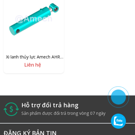
Xi lanh thủy lực Amech AHR-
2P-50/30
Liên hệ
Hỗ trợ đổi trả hàng
i
Sản phẩm được đổi trả trong vòng 07 ngày
ĐĂNG KÝ BẢN TIN