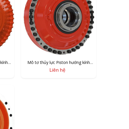
kính
Mô tơ thủy lực Piston hướng kính
Hagglunds CB
Liên hệ