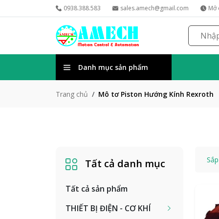
0938.388.583
sales.amech@gmail.com
Mở 
Danh mục sản phẩm
Mô tơ Piston Hướng Kính Rexroth
Trang chủ
Sắp
Tất cả danh mục
Tất cả sản phẩm
THIẾT BỊ ĐIỆN - CƠ KHÍ