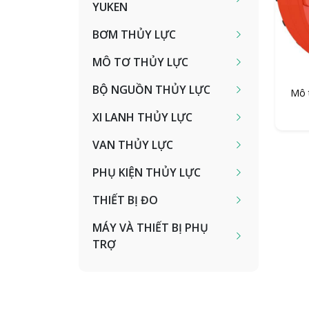
YUKEN
BƠM THỦY LỰC
MÔ TƠ THỦY LỰC
BỘ NGUỒN THỦY LỰC
Mô 
XI LANH THỦY LỰC
VAN THỦY LỰC
PHỤ KIỆN THỦY LỰC
THIẾT BỊ ĐO
MÁY VÀ THIẾT BỊ PHỤ
TRỢ