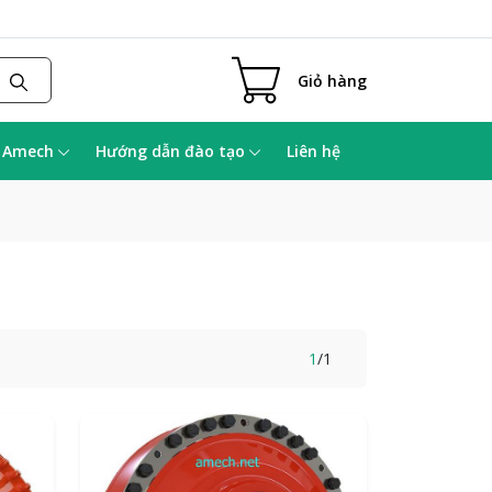
Giỏ hàng
a Amech
Hướng dẫn đào tạo
Liên hệ
1
/
1