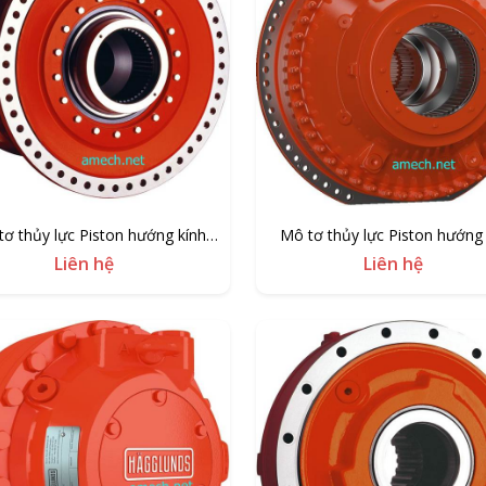
tơ thủy lực Piston hướng kính
Mô tơ thủy lực Piston hướng 
Hagglunds CBP
Hagglunds CBM
Liên hệ
Liên hệ