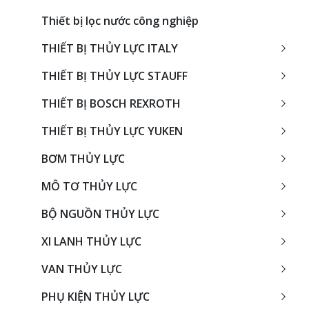
Thiết bị lọc nước công nghiệp
THIẾT BỊ THỦY LỰC ITALY
THIẾT BỊ THỦY LỰC STAUFF
THIẾT BỊ BOSCH REXROTH
THIẾT BỊ THỦY LỰC YUKEN
BƠM THỦY LỰC
MÔ TƠ THỦY LỰC
BỘ NGUỒN THỦY LỰC
XI LANH THỦY LỰC
VAN THỦY LỰC
PHỤ KIỆN THỦY LỰC