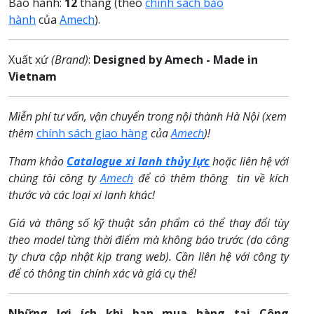
Bảo hành:
12
tháng (theo
chính sách bảo
hành
của
Amech
).
Xuất xứ
(Brand)
:
Designed by Amech - Made in
Vietnam
Miễn phí tư vấn, vận chuyển trong nội thành Hà Nội (xem
thêm
chính sách giao hàng
của
Amech
)!
Tham khảo
Catalogue
xi lanh thủy lực
hoặc liên hệ với
chúng tôi công ty
Amech
để có thêm thông tin về kích
thước và các loại xi lanh khác!
Giá và thông số kỹ thuật sản phẩm có thể thay đổi tùy
theo model từng thời điểm mà không báo trước (do công
ty chưa cập nhật kịp trang web). Cần liên hệ với công ty
để có thông tin chính xác và giá cụ thể!
Những lợi ích khi bạn mua hàng tại Công