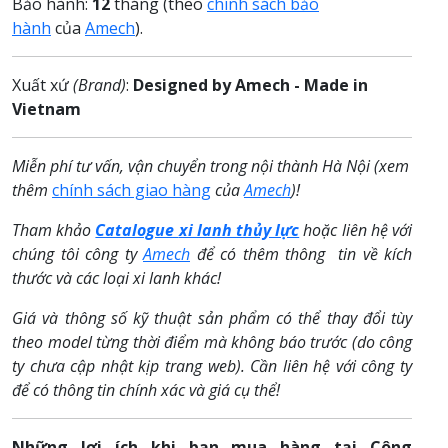
Bảo hành:
12
tháng (theo
chính sách bảo
hành
của
Amech
).
Xuất xứ
(Brand)
:
Designed by Amech - Made in
Vietnam
Miễn phí tư vấn, vận chuyển trong nội thành Hà Nội (xem
thêm
chính sách giao hàng
của
Amech
)!
Tham khảo
Catalogue
xi lanh thủy lực
hoặc liên hệ với
chúng tôi công ty
Amech
để có thêm thông tin về kích
thước và các loại xi lanh khác!
Giá và thông số kỹ thuật sản phẩm có thể thay đổi tùy
theo model từng thời điểm mà không báo trước (do công
ty chưa cập nhật kịp trang web). Cần liên hệ với công ty
để có thông tin chính xác và giá cụ thể!
Những lợi ích khi bạn mua hàng tại Công