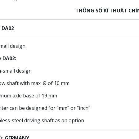
THÔNG SỐ KĨ THUẬT CHÍ
:
DA02
mall design
e
DA02
:
a-small design
ow shaft with max. Ø of 10 mm
imum axle base of 19 mm
ter can be designed for “mm” or “inch”
nless-steel driving shaft as an option
ứ:
GERMANY.