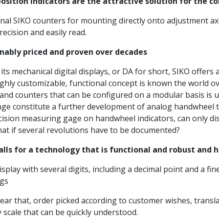
osition indicators are the attractive solution for the c
al SIKO counters for mounting directly onto adjustment axe
recision and easily read.
nably priced and proven over decades
ts mechanical digital displays, or DA for short, SIKO offers 
ghly customizable, functional concept is known the world ove
 and counters that can be configured on a modular basis is u
ge constitute a further development of analog handwheel te
cision measuring gage on handwheel indicators, can only dis
at if several revolutions have to be documented?
alls for a technology that is functional and robust and 
splay with several digits, including a decimal point and a f
ngs
ar that, order picked according to customer wishes, translat
y scale that can be quickly understood.