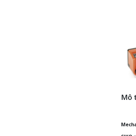
Mô 
Mechan