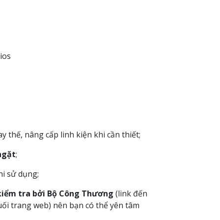
ios
 thế, nâng cấp linh kiện khi cần thiết;
ngặt
;
hi sử dụng;
kiểm tra bởi Bộ Công Thương
(link đến
ối trang web) nên bạn có thể yên tâm