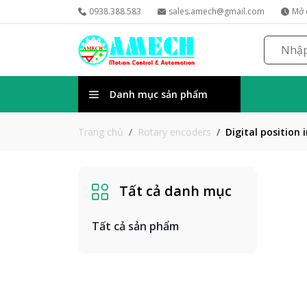
0938.388.583
sales.amech@gmail.com
Mở 
Danh mục sản phẩm
Rotary encoders
Digital position 
Trang chủ
Tất cả danh mục
Tất cả sản phẩm