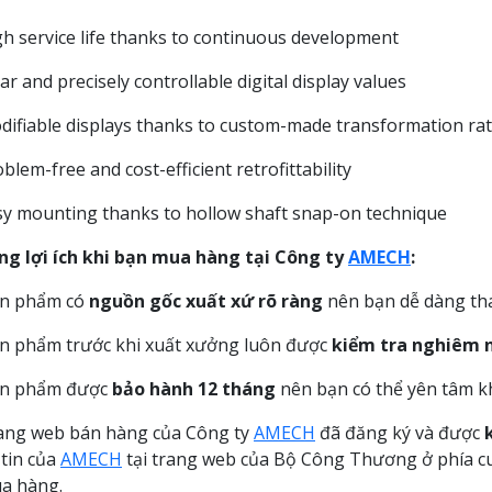
 service life thanks to continuous development
r and precisely controllable digital display values
fiable displays thanks to custom-made transformation rat
lem-free and cost-efficient retrofittability
 mounting thanks to hollow shaft snap-on technique
 lợi ích khi bạn mua hàng tại Công ty
AMECH
:
n phẩm có
nguồn gốc xuất xứ rõ ràng
nên bạn dễ dàng thay
 phẩm trước khi xuất xưởng luôn được
kiểm tra nghiêm 
n phẩm được
bảo hành 12 tháng
nên bạn có thể yên tâm k
ng web bán hàng của Công ty
AMECH
đã đăng ký và được
tin của
AMECH
tại trang web của Bộ Công Thương ở phía cu
a hàng.