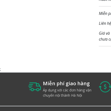
Miễn p
Liên hệ
Giá và
chưa cậ
;
Miễn phí giao hàng
Áp dụng với các đơn hàng vận
chuyển nội thành Hà Nội