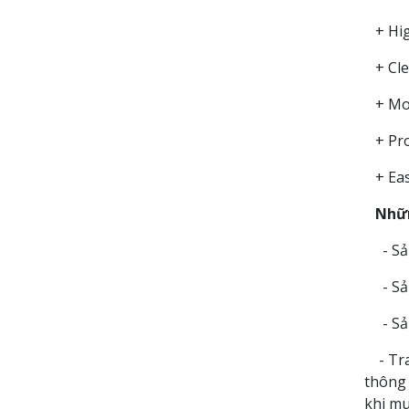
+ High
+ Clea
+ Modi
+ Prob
+ Easy
Những
- Sả
- Sản
- Sả
- Tra
thông 
khi mu