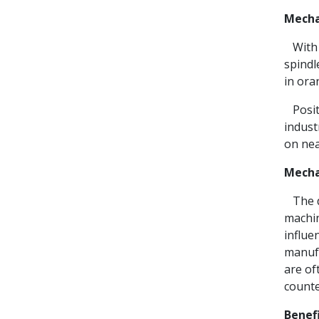
Mecha
With t
spindl
in ora
Positi
indust
on nea
Mechan
The di
machin
influe
manufa
are of
counte
Benef