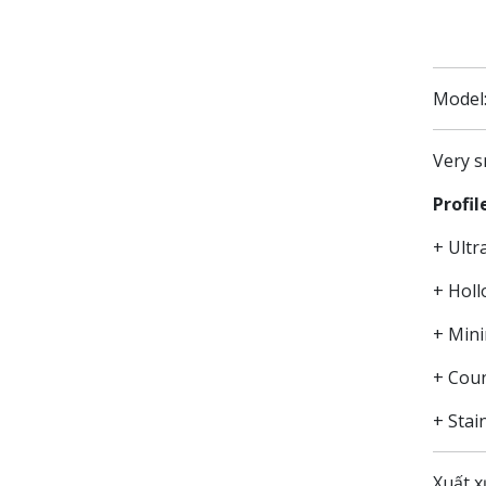
Model
Very s
Profil
+ Ultr
+ Holl
+ Min
+ Coun
+ Stai
Xuất x