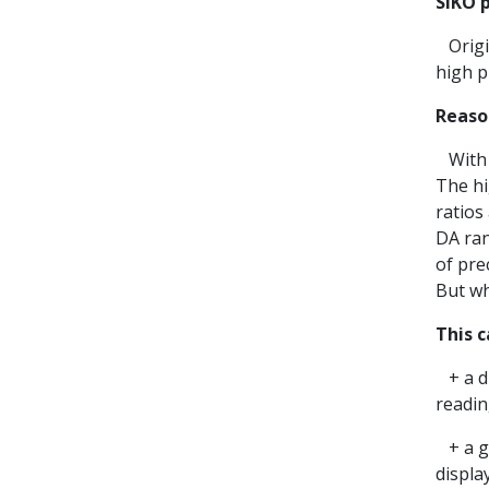
SIKO p
Origin
high p
Reaso
With i
The hi
ratios
DA ran
of pre
But wh
This c
+ a di
readi
+ a ge
displa