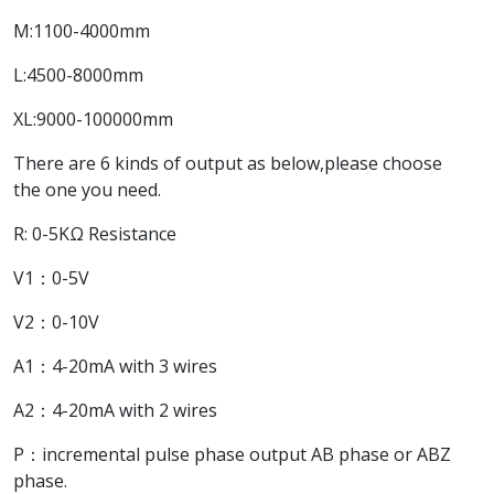
M:1100-4000mm
L:4500-8000mm
XL:9000-100000mm
There are 6 kinds of output as below,please choose
the one you need.
R: 0-5KΩ Resistance
V1：0-5V
V2：0-10V
A1：4-20mA with 3 wires
A2：4-20mA with 2 wires
P：incremental pulse phase output AB phase or ABZ
phase.