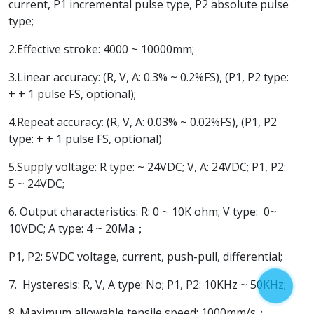
current, P1 incremental pulse type, P2 absolute pulse
type;
2.Effective stroke: 4000 ~ 10000mm;
3.Linear accuracy: (R, V, A: 0.3% ~ 0.2%FS), (P1, P2 type:
+ + 1 pulse FS, optional);
4.Repeat accuracy: (R, V, A: 0.03% ~ 0.02%FS), (P1, P2
type: + + 1 pulse FS, optional)
5.Supply voltage: R type: ~ 24VDC; V, A: 24VDC; P1, P2:
5 ~ 24VDC;
6. Output characteristics: R: 0 ~ 10K ohm; V type: 0~
10VDC; A type: 4 ~ 20Ma；
P1, P2: 5VDC voltage, current, push-pull, differential;
7. Hysteresis: R, V, A type: No; P1, P2: 10KHz ~ 50KHz;
8. Maximum allowable tensile speed: 1000mm/s；