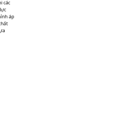
i các
lực
hỉnh áp
chất
dựa