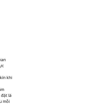
 van
lực
kín khi
núm
đặt là
au mỗi