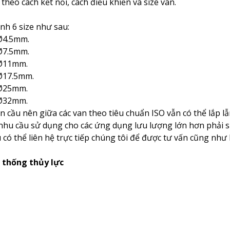
theo cách kết nối, cách điều khiển và size van.
nh 6 size như sau:
 Ø4.5mm.
 Ø7.5mm.
 Ø11mm.
 Ø17.5mm.
 Ø25mm.
 Ø32mm.
àn cầu nên giữa các van theo tiêu chuẩn ISO vẫn có thể lắp lẫ
nhu cầu sử dụng cho các ứng dụng lưu lượng lớn hơn phải 
có thể liên hệ trực tiếp chúng tôi để được tư vấn cũng như 
ệ thống thủy lực