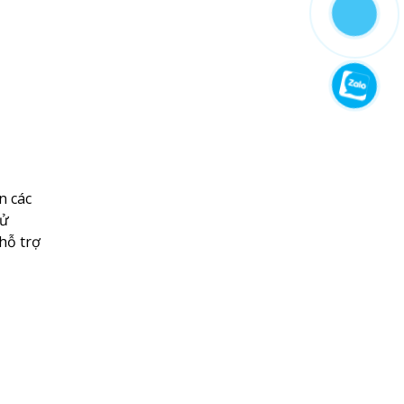
n các
sử
hỗ trợ